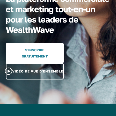
et marketing tout-en-un
pour les leaders de
WealthWave
S'INSCRIRE
GRATUITEMENT
VIDÉO DE VUE D'ENSEMBLE