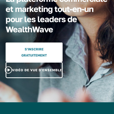
et marketing tout-en-un
pour les leaders de
WealthWave
S'INSCRIRE
GRATUITEMENT
VIDÉO DE VUE D'ENSEMBLE