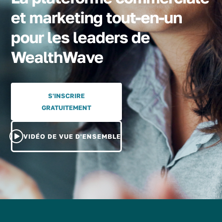
et marketing tout-en-un
pour les leaders de
WealthWave
S'INSCRIRE
GRATUITEMENT
VIDÉO DE VUE D'ENSEMBLE