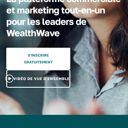
et marketing tout-en-un
pour les leaders de
WealthWave
S'INSCRIRE
GRATUITEMENT
VIDÉO DE VUE D'ENSEMBLE