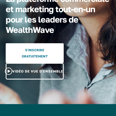
et marketing tout-en-un
pour les leaders de
WealthWave
S'INSCRIRE
GRATUITEMENT
VIDÉO DE VUE D'ENSEMBLE