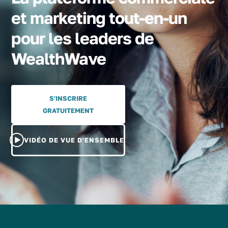
et marketing tout-en-un
pour les leaders de
WealthWave
S'INSCRIRE
GRATUITEMENT
VIDÉO DE VUE D'ENSEMBLE