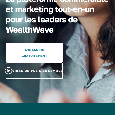
et marketing tout-en-un
pour les leaders de
WealthWave
S'INSCRIRE
GRATUITEMENT
VIDÉO DE VUE D'ENSEMBLE