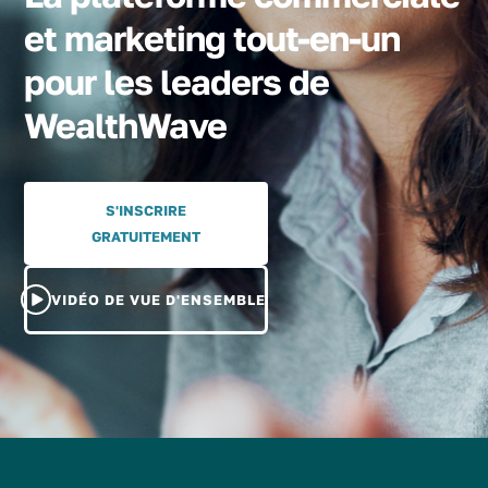
et marketing tout-en-un
pour les leaders de
WealthWave
S'INSCRIRE
GRATUITEMENT
VIDÉO DE VUE D'ENSEMBLE