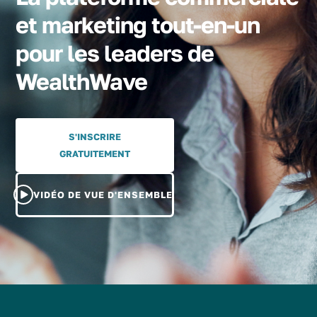
et marketing tout-en-un
pour les leaders de
WealthWave
S'INSCRIRE
GRATUITEMENT
VIDÉO DE VUE D'ENSEMBLE