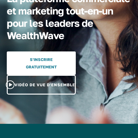
et marketing tout-en-un
pour les leaders de
WealthWave
S'INSCRIRE
GRATUITEMENT
VIDÉO DE VUE D'ENSEMBLE